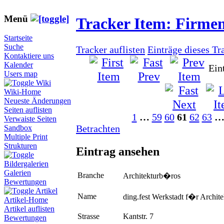
Menü
Tracker Item: Firme
Startseite
Suche
Tracker auflisten
Einträge dieses Tr
Kontaktiere uns
Kalender
Ein
Users map
Wiki
Wiki-Home
Neueste Änderungen
Seiten auflisten
1
…
59
60
61
62
63
Verwaiste Seiten
Betrachten
Sandbox
Multiple Print
Strukturen
Eintrag ansehen
Bildergalerien
Galerien
Branche
Architekturb�ros
Bewertungen
Artikel
Name
ding.fest Werkstadt f�r Archit
Artikel-Home
Artikel auflisten
Strasse
Kantstr. 7
Bewertungen