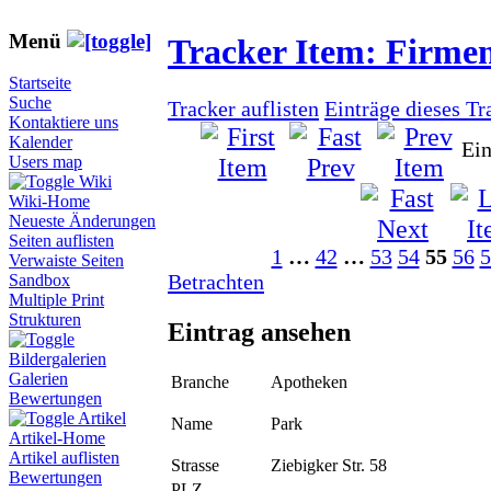
Menü
Tracker Item: Firme
Startseite
Suche
Tracker auflisten
Einträge dieses Tr
Kontaktiere uns
Kalender
Ein
Users map
Wiki
Wiki-Home
Neueste Änderungen
Seiten auflisten
1
…
42
…
53
54
55
56
5
Verwaiste Seiten
Betrachten
Sandbox
Multiple Print
Strukturen
Eintrag ansehen
Bildergalerien
Galerien
Branche
Apotheken
Bewertungen
Artikel
Name
Park
Artikel-Home
Artikel auflisten
Strasse
Ziebigker Str. 58
Bewertungen
PLZ