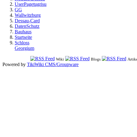
UserPagetugrisu
GG
Wallwitzburg
Dessau-Card
DatenSchutz
Bauhaus
Startseite
Schloss
Georgium
Wiki
Blogs
Artik
Powered by
TikiWiki CMS/Groupware