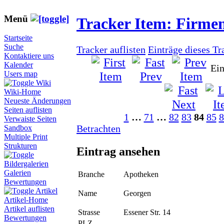
Menü
Tracker Item: Firme
Startseite
Suche
Tracker auflisten
Einträge dieses Tr
Kontaktiere uns
Kalender
Ein
Users map
Wiki
Wiki-Home
Neueste Änderungen
Seiten auflisten
1
…
71
…
82
83
84
85
8
Verwaiste Seiten
Betrachten
Sandbox
Multiple Print
Strukturen
Eintrag ansehen
Bildergalerien
Galerien
Branche
Apotheken
Bewertungen
Artikel
Name
Georgen
Artikel-Home
Artikel auflisten
Strasse
Essener Str. 14
Bewertungen
PLZ