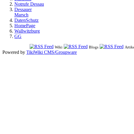
Notrufe Dessau
Dessauer
Marsch
DatenSchutz
HomePage
Wallwitzburg
GG
Wiki
Blogs
Artik
Powered by
TikiWiki CMS/Groupware