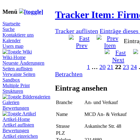
Menü
Tracker Item: Fir
Startseite
Suche
Tracker auflisten
Einträge dieses
Kontaktiere uns
Eintra
Kalender
Users map
Wiki
Wiki-Home
Neueste Änderungen
1
…
20
21
22
23
24
Seiten auflisten
Betrachten
Verwaiste Seiten
Sandbox
Multiple Print
Eintrag ansehen
Strukturen
Bildergalerien
Branche
An- und Verkauf
Galerien
Bewertungen
Artikel
Name
MCD An- & Verkauf
Artikel-Home
Artikel auflisten
Strasse
Askanische Str. 48
Bewertungen
PLZ
Artikel einreichen
Telefon
2214889