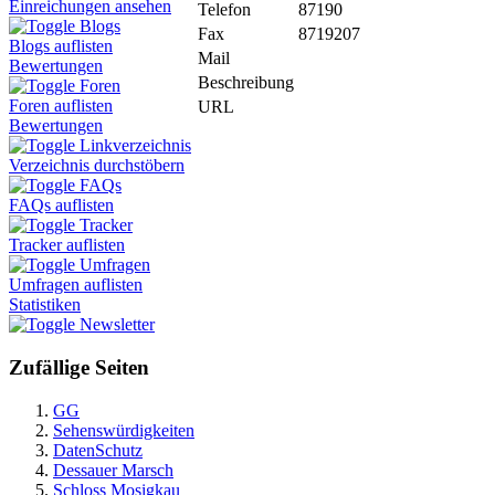
Einreichungen ansehen
Telefon
87190
Blogs
Fax
8719207
Blogs auflisten
Mail
Bewertungen
Beschreibung
Foren
Foren auflisten
URL
Bewertungen
Linkverzeichnis
Verzeichnis durchstöbern
FAQs
FAQs auflisten
Tracker
Tracker auflisten
Umfragen
Umfragen auflisten
Statistiken
Newsletter
Zufällige Seiten
GG
Sehenswürdigkeiten
DatenSchutz
Dessauer Marsch
Schloss Mosigkau