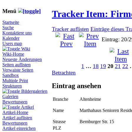
Menü
Tracker Item: Fir
Startseite
Suche
Tracker auflisten
Einträge dieses Tr
Kontaktiere uns
Kalender
Eintrag: 20/
Users map
Wiki
Wiki-Home
Neueste Änderungen
Seiten auflisten
1
…
18
19
20
21
22
Verwaiste Seiten
Betrachten
Sandbox
Multiple Print
Eintrag ansehen
Strukturen
Bildergalerien
Galerien
Branche
Altenheime
Bewertungen
Artikel
Name
Marthahaus Senioren Resi
Artikel-Home
Artikel auflisten
Strasse
Bernburger Str. 15
Bewertungen
PLZ
Artikel einreichen