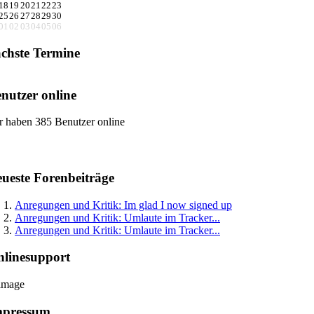
18
19
20
21
22
23
25
26
27
28
29
30
01
02
03
04
05
06
chste Termine
nutzer online
r haben 385 Benutzer online
ueste Forenbeiträge
Anregungen und Kritik: Im glad I now signed up
Anregungen und Kritik: Umlaute im Tracker...
Anregungen und Kritik: Umlaute im Tracker...
linesupport
mpressum