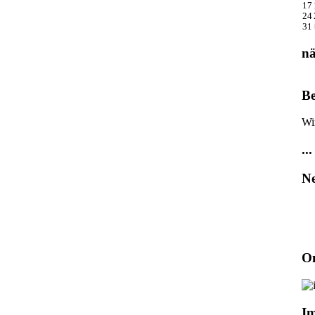
17
24
31
nä
Be
Wi
...
Ne
On
I