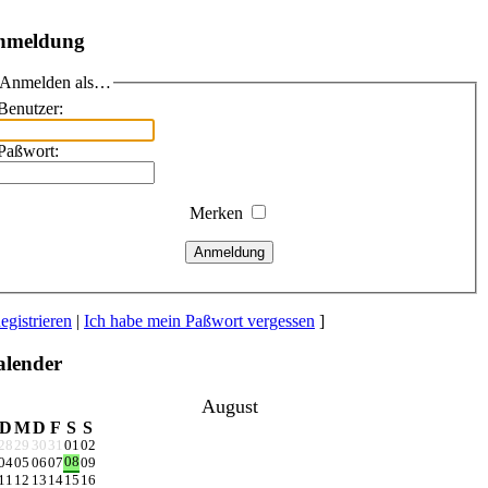
nmeldung
Anmelden als…
Benutzer:
Paßwort:
Merken
Anmeldung
egistrieren
|
Ich habe mein Paßwort vergessen
]
lender
August
D
M
D
F
S
S
28
29
30
31
01
02
08
04
05
06
07
09
11
12
13
14
15
16