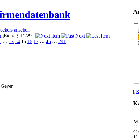
A
Firmendatenbank
rackers ansehen
Eintrag: 15/291
1
…
13
14
15
16
17
…
45
…
291
 Geyer
[
R
Ka
M
27
03
10