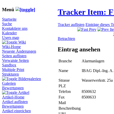
Menü
Tracker Item: 
Startseite
Suche
Tracker auflisten
Einträge dieses T
Kontaktiere uns
Kalender
Users map
Betrachten
Wiki
Wiki-Home
Eintrag ansehen
Neueste Änderungen
Seiten auflisten
Verwaiste Seiten
Branche
Alarmanlagen
Sandbox
Multiple Print
Name
IBAG Dipl.-Ing. A.
Strukturen
Bildergalerien
Strasse
Wasserwerkstr. 25a
Galerien
PLZ
Bewertungen
Telefon
8500632
Artikel
Fax
8500633
Artikel-Home
Artikel auflisten
Mail
Bewertungen
Beschreibung
Artikel einreichen
URL