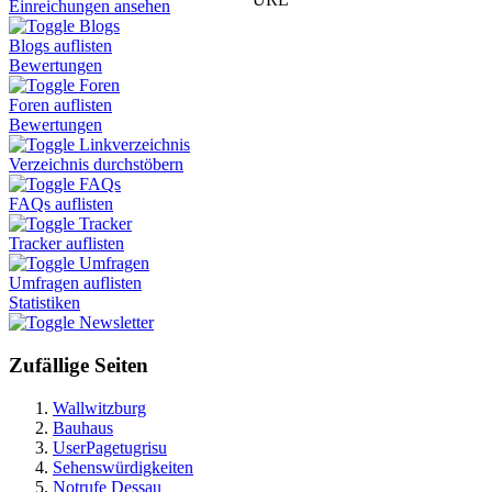
Einreichungen ansehen
Blogs
Blogs auflisten
Bewertungen
Foren
Foren auflisten
Bewertungen
Linkverzeichnis
Verzeichnis durchstöbern
FAQs
FAQs auflisten
Tracker
Tracker auflisten
Umfragen
Umfragen auflisten
Statistiken
Newsletter
Zufällige Seiten
Wallwitzburg
Bauhaus
UserPagetugrisu
Sehenswürdigkeiten
Notrufe Dessau