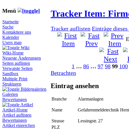
Menü
Tracker Item: Fir
Startseite
Suche
Tracker auflisten
Einträge dieses
Kontaktiere uns
Kalender
E
Users map
Wiki
Wiki-Home
Neueste Änderungen
Seiten auflisten
1
…
86
…
97
98
99
100
Verwaiste Seiten
Betrachten
Sandbox
Multiple Print
Strukturen
Eintrag ansehen
Bildergalerien
Galerien
Branche
Alarmanlagen
Bewertungen
Artikel
Name
Gefahrenmeldetechnik He
Artikel-Home
Artikel auflisten
Bewertungen
Strasse
Lessingstr. 27
Artikel einreichen
PLZ