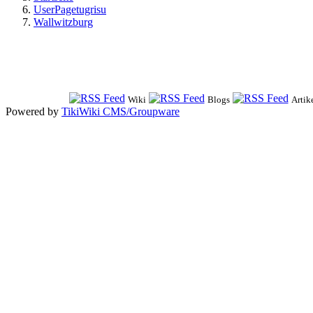
UserPagetugrisu
Wallwitzburg
Wiki
Blogs
Artik
Powered by
TikiWiki CMS/Groupware