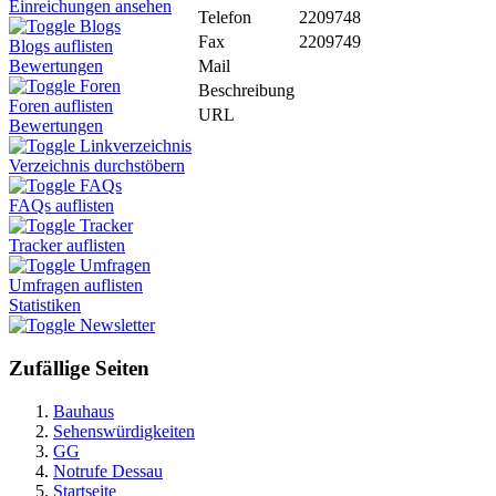
Einreichungen ansehen
Telefon
2209748
Blogs
Fax
2209749
Blogs auflisten
Mail
Bewertungen
Foren
Beschreibung
Foren auflisten
URL
Bewertungen
Linkverzeichnis
Verzeichnis durchstöbern
FAQs
FAQs auflisten
Tracker
Tracker auflisten
Umfragen
Umfragen auflisten
Statistiken
Newsletter
Zufällige Seiten
Bauhaus
Sehenswürdigkeiten
GG
Notrufe Dessau
Startseite