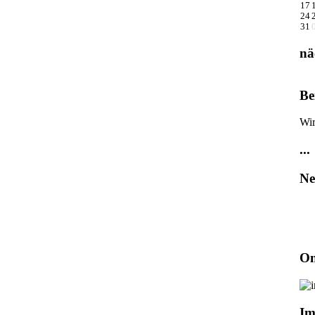
17
24
31
nä
Be
Wir
...
Ne
On
Im