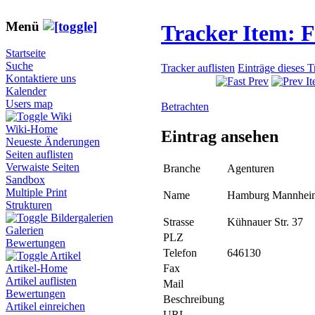
Menü
Tracker Item: 
Startseite
Suche
Tracker auflisten
Einträge dieses 
Kontaktiere uns
Kalender
Users map
Betrachten
Wiki
Wiki-Home
Eintrag ansehen
Neueste Änderungen
Seiten auflisten
Verwaiste Seiten
Branche
Agenturen
Sandbox
Multiple Print
Name
Hamburg Mannhei
Strukturen
Bildergalerien
Strasse
Kühnauer Str. 37
Galerien
PLZ
Bewertungen
Telefon
646130
Artikel
Fax
Artikel-Home
Artikel auflisten
Mail
Bewertungen
Beschreibung
Artikel einreichen
URL