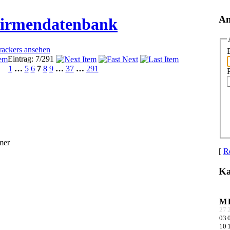
An
Firmendatenbank
Trackers ansehen
Eintrag: 7/291
1
…
5
6
7
8
9
…
37
…
291
mer
[
Re
Ka
M
27
03
10