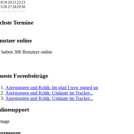
18
19
20
21
22
23
25
26
27
28
29
30
01
02
03
04
05
06
chste Termine
nutzer online
 haben 306 Benutzer online
ueste Forenbeiträge
Anregungen und Kritik: Im glad I now signed up
Anregungen und Kritik: Umlaute im Tracker...
Anregungen und Kritik: Umlaute im Tracker...
linesupport
pressum