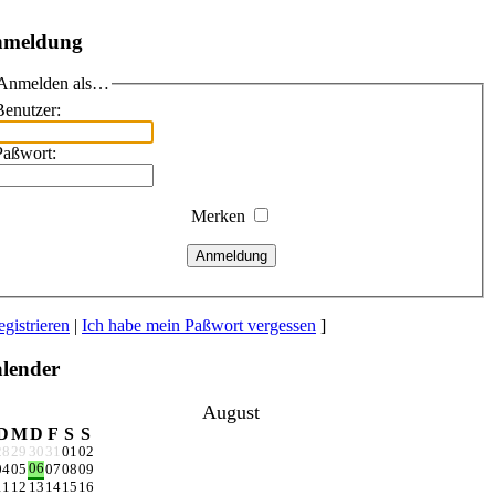
meldung
Anmelden als…
Benutzer:
Paßwort:
Merken
Anmeldung
gistrieren
|
Ich habe mein Paßwort vergessen
]
lender
August
D
M
D
F
S
S
28
29
30
31
01
02
06
04
05
07
08
09
11
12
13
14
15
16