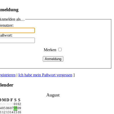
meldung
Anmelden als…
enutzer:
aßwort:
Merken
Anmeldung
gistrieren
|
Ich habe mein Paßwort vergessen
]
lender
August
D
M
D
F
S
S
8
29
30
31
01
02
08
4
05
06
07
09
1
12
13
14
15
16