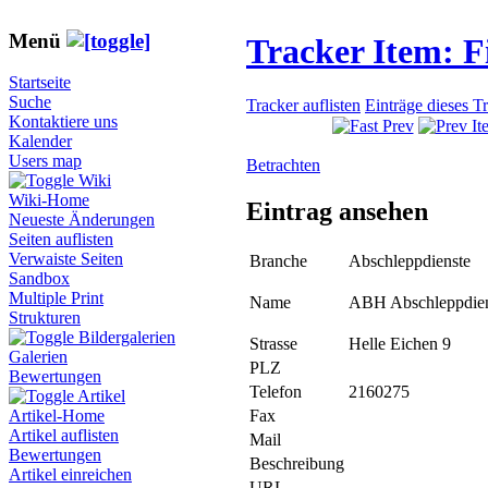
Menü
Tracker Item: 
Startseite
Suche
Tracker auflisten
Einträge dieses T
Kontaktiere uns
Kalender
Users map
Betrachten
Wiki
Wiki-Home
Eintrag ansehen
Neueste Änderungen
Seiten auflisten
Verwaiste Seiten
Branche
Abschleppdienste
Sandbox
Multiple Print
Name
ABH Abschleppdien
Strukturen
Bildergalerien
Strasse
Helle Eichen 9
Galerien
PLZ
Bewertungen
Telefon
2160275
Artikel
Fax
Artikel-Home
Artikel auflisten
Mail
Bewertungen
Beschreibung
Artikel einreichen
URL