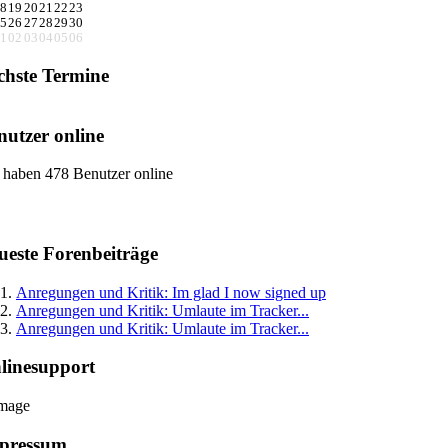
8
19
20
21
22
23
5
26
27
28
29
30
1
02
03
04
05
06
chste Termine
nutzer online
 haben 478 Benutzer online
ueste Forenbeiträge
Anregungen und Kritik: Im glad I now signed up
Anregungen und Kritik: Umlaute im Tracker...
Anregungen und Kritik: Umlaute im Tracker...
linesupport
pressum