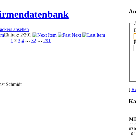
An
Firmendatenbank
rackers ansehen
B
Eintrag: 2/291
1
2
3
4
…
32
…
291
P
st Schmidt
[
Re
Ka
M
27
2
03
0
10
1