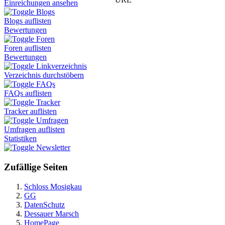
Einreichungen ansehen
Blogs
Blogs auflisten
Bewertungen
Foren
Foren auflisten
Bewertungen
Linkverzeichnis
Verzeichnis durchstöbern
FAQs
FAQs auflisten
Tracker
Tracker auflisten
Umfragen
Umfragen auflisten
Statistiken
Newsletter
Zufällige Seiten
Schloss Mosigkau
GG
DatenSchutz
Dessauer Marsch
HomePage