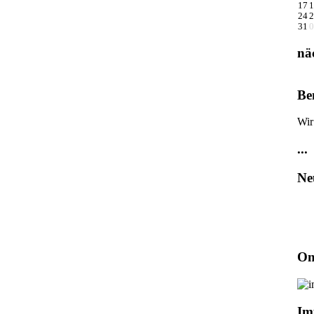
17
1
24
2
31
0
nä
Be
Wir
...
Ne
On
Im