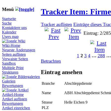
Menü
Tracker Item: Firm
Startseite
Suche
Tracker auflisten
Einträge dieses Tra
Kontaktiere uns
Kalender
Eintrag: 2/28
Users map
Wiki
Wiki-Home
Neueste Änderungen
Seiten auflisten
1
2
3
4
…
288
…
Verwaiste Seiten
Betrachten
Sandbox
Multiple Print
Eintrag ansehen
Strukturen
Bildergalerien
Galerien
Branche
Abschleppdienste
Bewertungen
Artikel
Name
ABH Abschleppdienst Schmi
Artikel-Home
Artikel auflisten
Strasse
Helle Eichen 9
Bewertungen
PLZ
Artikel einreichen