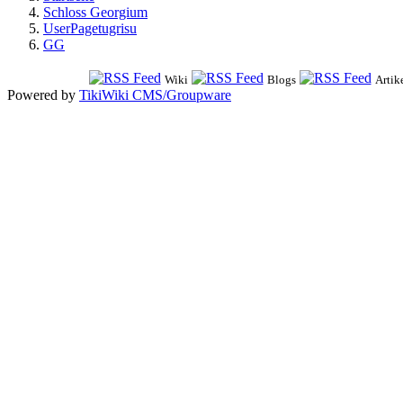
Schloss Georgium
UserPagetugrisu
GG
Wiki
Blogs
Artik
Powered by
TikiWiki CMS/Groupware