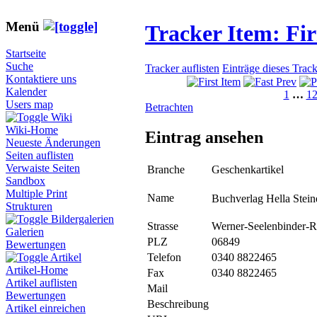
Menü
Tracker Item: F
Startseite
Suche
Tracker auflisten
Einträge dieses Trac
Kontaktiere uns
Kalender
1
…
1
Users map
Betrachten
Wiki
Wiki-Home
Eintrag ansehen
Neueste Änderungen
Seiten auflisten
Verwaiste Seiten
Branche
Geschenkartikel
Sandbox
Multiple Print
Name
Buchverlag Hella Stei
Strukturen
Bildergalerien
Strasse
Werner-Seelenbinder-R
Galerien
PLZ
06849
Bewertungen
Telefon
0340 8822465
Artikel
Artikel-Home
Fax
0340 8822465
Artikel auflisten
Mail
Bewertungen
Beschreibung
Artikel einreichen