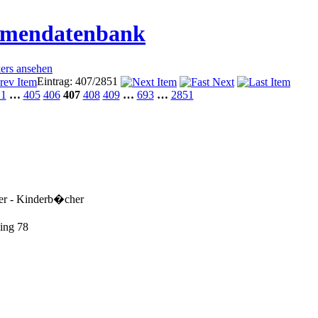
irmendatenbank
kers ansehen
Eintrag: 407/2851
21
…
405
406
407
408
409
…
693
…
2851
ner - Kinderb�cher
ing 78