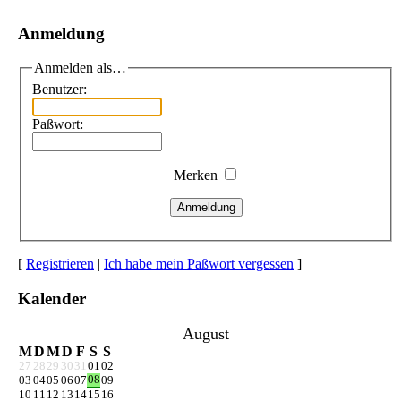
Anmeldung
Anmelden als…
Benutzer:
Paßwort:
Merken
Anmeldung
[
Registrieren
|
Ich habe mein Paßwort vergessen
]
Kalender
August
M
D
M
D
F
S
S
27
28
29
30
31
01
02
08
03
04
05
06
07
09
10
11
12
13
14
15
16