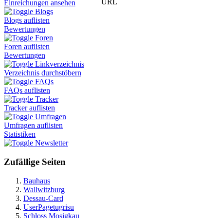
URL
Einreichungen ansehen
Blogs
Blogs auflisten
Bewertungen
Foren
Foren auflisten
Bewertungen
Linkverzeichnis
Verzeichnis durchstöbern
FAQs
FAQs auflisten
Tracker
Tracker auflisten
Umfragen
Umfragen auflisten
Statistiken
Newsletter
Zufällige Seiten
Bauhaus
Wallwitzburg
Dessau-Card
UserPagetugrisu
Schloss Mosigkau