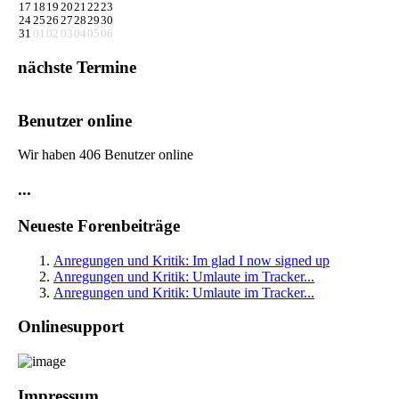
17
18
19
20
21
22
23
24
25
26
27
28
29
30
31
01
02
03
04
05
06
nächste Termine
Benutzer online
Wir haben 406 Benutzer online
...
Neueste Forenbeiträge
Anregungen und Kritik: Im glad I now signed up
Anregungen und Kritik: Umlaute im Tracker...
Anregungen und Kritik: Umlaute im Tracker...
Onlinesupport
Impressum