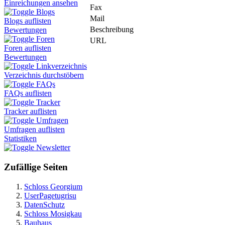
Einreichungen ansehen
Fax
Blogs
Mail
Blogs auflisten
Beschreibung
Bewertungen
Foren
URL
Foren auflisten
Bewertungen
Linkverzeichnis
Verzeichnis durchstöbern
FAQs
FAQs auflisten
Tracker
Tracker auflisten
Umfragen
Umfragen auflisten
Statistiken
Newsletter
Zufällige Seiten
Schloss Georgium
UserPagetugrisu
DatenSchutz
Schloss Mosigkau
Bauhaus