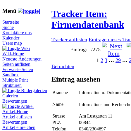
Menü
Tracker Item:
Firmendatenbank
Startseite
Suche
Kontaktiere uns
Kalender
Tracker auflisten
Einträge dieses Tra
Users map
Wiki
Eintrag: 1/275
Wiki-Home
Neueste Änderungen
1
2
3
…
29
…
Seiten auflisten
Betrachten
Verwaiste Seiten
Sandbox
Eintrag ansehen
Multiple Print
Strukturen
Bildergalerien
Branche
Information u. Dokumentat
Galerien
Bewertungen
Name
Informations und Recherch
Artikel
Artikel-Home
Strasse
Am Lustgarten 11
Artikel auflisten
Bewertungen
PLZ
06844
Artikel einreichen
Telefon
0340/2304697