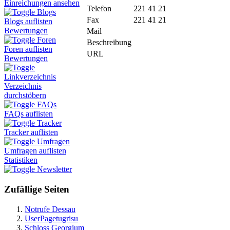
Einreichungen ansehen
Telefon
221 41 21
Blogs
Fax
221 41 21
Blogs auflisten
Bewertungen
Mail
Foren
Beschreibung
Foren auflisten
URL
Bewertungen
Linkverzeichnis
Verzeichnis
durchstöbern
FAQs
FAQs auflisten
Tracker
Tracker auflisten
Umfragen
Umfragen auflisten
Statistiken
Newsletter
Zufällige Seiten
Notrufe Dessau
UserPagetugrisu
Schloss Georgium