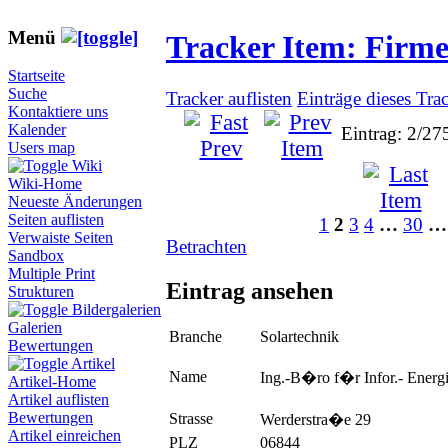
Menü
Tracker Item: Firm
Startseite
Suche
Tracker auflisten
Einträge dieses Tra
Kontaktiere uns
Kalender
Eintrag: 2/27
Users map
Wiki
Wiki-Home
Neueste Änderungen
Seiten auflisten
1
2
3
4
…
30
…
Verwaiste Seiten
Betrachten
Sandbox
Multiple Print
Eintrag ansehen
Strukturen
Bildergalerien
Galerien
Branche
Solartechnik
Bewertungen
Artikel
Name
Ing.-B�ro f�r Infor.- Energ
Artikel-Home
Artikel auflisten
Bewertungen
Strasse
Werderstra�e 29
Artikel einreichen
PLZ
06844