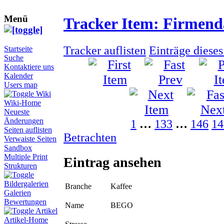
Menü
Tracker Item: Firmen
Tracker auflisten
Einträge diese
Startseite
Suche
Kontaktiere uns
Kalender
Users map
Wiki
Wiki-Home
Neueste
Änderungen
1
…
133
…
146
14
Seiten auflisten
Betrachten
Verwaiste Seiten
Sandbox
Multiple Print
Eintrag ansehen
Strukturen
Bildergalerien
Branche
Kaffee
Galerien
Bewertungen
Name
BEGO
Artikel
Artikel-Home