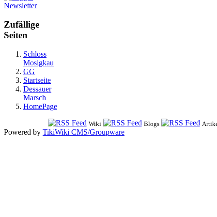
Newsletter
Zufällige
Seiten
Schloss
Mosigkau
GG
Startseite
Dessauer
Marsch
HomePage
Wiki
Blogs
Artik
Powered by
TikiWiki CMS/Groupware