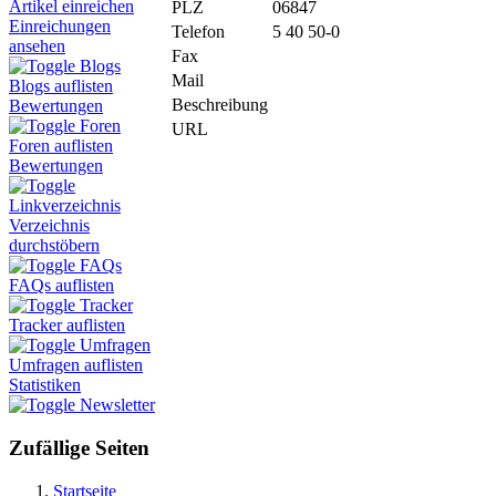
Artikel einreichen
PLZ
06847
Einreichungen
Telefon
5 40 50-0
ansehen
Fax
Blogs
Mail
Blogs auflisten
Beschreibung
Bewertungen
Foren
URL
Foren auflisten
Bewertungen
Linkverzeichnis
Verzeichnis
durchstöbern
FAQs
FAQs auflisten
Tracker
Tracker auflisten
Umfragen
Umfragen auflisten
Statistiken
Newsletter
Zufällige Seiten
Startseite