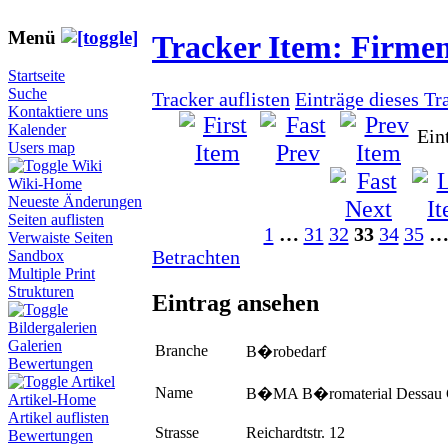
Menü
Tracker Item: Firme
Startseite
Suche
Tracker auflisten
Einträge dieses Tr
Kontaktiere uns
Kalender
Ein
Users map
Wiki
Wiki-Home
Neueste Änderungen
Seiten auflisten
1
…
31
32
33
34
35
Verwaiste Seiten
Betrachten
Sandbox
Multiple Print
Strukturen
Eintrag ansehen
Bildergalerien
Galerien
Branche
B�robedarf
Bewertungen
Artikel
Name
B�MA B�romaterial Dessau
Artikel-Home
Artikel auflisten
Strasse
Reichardtstr. 12
Bewertungen