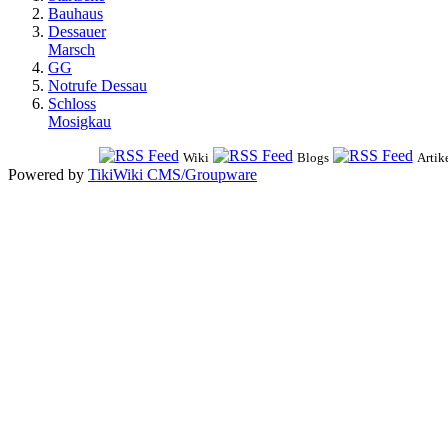
Bauhaus
Dessauer
Marsch
GG
Notrufe Dessau
Schloss
Mosigkau
Wiki
Blogs
Artik
Powered by
TikiWiki CMS/Groupware