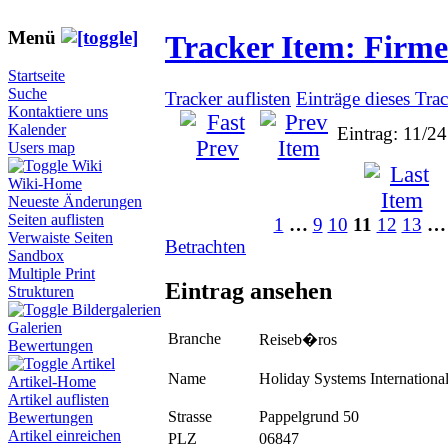
Menü
Tracker Item: Firm
Startseite
Suche
Tracker auflisten
Einträge dieses Tra
Kontaktiere uns
Kalender
Eintrag: 11/2
Users map
Wiki
Wiki-Home
Neueste Änderungen
Seiten auflisten
1
…
9
10
11
12
13
…
Verwaiste Seiten
Betrachten
Sandbox
Multiple Print
Eintrag ansehen
Strukturen
Bildergalerien
Galerien
Branche
Reiseb�ros
Bewertungen
Artikel
Name
Holiday Systems Internationa
Artikel-Home
Artikel auflisten
Strasse
Pappelgrund 50
Bewertungen
Artikel einreichen
PLZ
06847