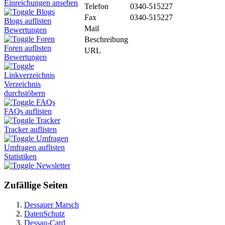
Einreichungen ansehen
Telefon
0340-515227
Blogs
Fax
0340-515227
Blogs auflisten
Mail
Bewertungen
Foren
Beschreibung
Foren auflisten
URL
Bewertungen
Linkverzeichnis
Verzeichnis
durchstöbern
FAQs
FAQs auflisten
Tracker
Tracker auflisten
Umfragen
Umfragen auflisten
Statistiken
Newsletter
Zufällige Seiten
Dessauer Marsch
DatenSchutz
Dessau-Card