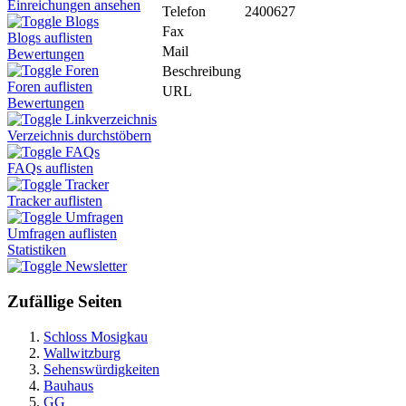
Einreichungen ansehen
Telefon
2400627
Blogs
Fax
Blogs auflisten
Mail
Bewertungen
Foren
Beschreibung
Foren auflisten
URL
Bewertungen
Linkverzeichnis
Verzeichnis durchstöbern
FAQs
FAQs auflisten
Tracker
Tracker auflisten
Umfragen
Umfragen auflisten
Statistiken
Newsletter
Zufällige Seiten
Schloss Mosigkau
Wallwitzburg
Sehenswürdigkeiten
Bauhaus
GG