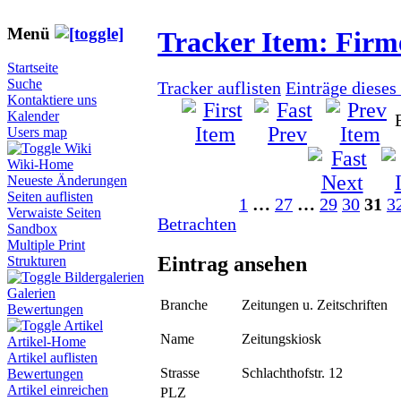
Menü
Tracker Item: Fir
Startseite
Suche
Tracker auflisten
Einträge dieses
Kontaktiere uns
Kalender
Users map
Wiki
Wiki-Home
Neueste Änderungen
Seiten auflisten
1
…
27
…
29
30
31
3
Verwaiste Seiten
Betrachten
Sandbox
Multiple Print
Eintrag ansehen
Strukturen
Bildergalerien
Galerien
Branche
Zeitungen u. Zeitschriften
Bewertungen
Artikel
Name
Zeitungskiosk
Artikel-Home
Artikel auflisten
Strasse
Schlachthofstr. 12
Bewertungen
Artikel einreichen
PLZ