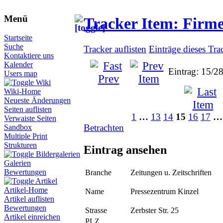
Menü
Tracker Item: Firm
Startseite
Suche
Tracker auflisten
Einträge dieses Tra
Kontaktiere uns
Kalender
Eintrag: 15/2
Users map
Wiki
Wiki-Home
Neueste Änderungen
Seiten auflisten
1
…
13
14
15
16
17
…
Verwaiste Seiten
Betrachten
Sandbox
Multiple Print
Strukturen
Eintrag ansehen
Bildergalerien
Galerien
Bewertungen
Branche
Zeitungen u. Zeitschriften
Artikel
Artikel-Home
Name
Pressezentrum Kinzel
Artikel auflisten
Bewertungen
Strasse
Zerbster Str. 25
Artikel einreichen
PLZ