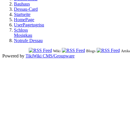
Bauhaus
Dessau-Card
Startseite
HomePage
UserPagetugrisu
Schloss
Mosigkau
Notrufe Dessau
Wiki
Blogs
Artik
Powered by
TikiWiki CMS/Groupware