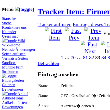
Menü
Tracker Item: Firme
Startseite
Suche
Tracker auflisten
Einträge dieses Tr
Kontaktiere uns
Kalender
Ein
Users map
Wiki
Wiki-Home
Neueste Änderungen
Seiten auflisten
1
…
70
…
81
82
83
84
8
Verwaiste Seiten
Betrachten
Sandbox
Multiple Print
Strukturen
Eintrag ansehen
Bildergalerien
Galerien
Branche
Zeitarbeit
Bewertungen
Artikel
Name
GFZ - Gesellschaft f�r Zeitar
Artikel-Home
Artikel auflisten
Strasse
Akazienw�ldchen 8
Bewertungen