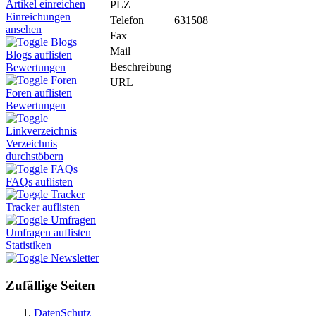
Artikel einreichen
PLZ
Einreichungen
Telefon
631508
ansehen
Fax
Blogs
Mail
Blogs auflisten
Beschreibung
Bewertungen
Foren
URL
Foren auflisten
Bewertungen
Linkverzeichnis
Verzeichnis
durchstöbern
FAQs
FAQs auflisten
Tracker
Tracker auflisten
Umfragen
Umfragen auflisten
Statistiken
Newsletter
Zufällige Seiten
DatenSchutz