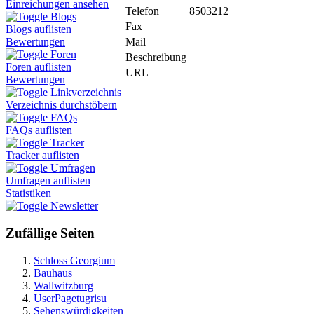
Einreichungen ansehen
Telefon
8503212
Blogs
Fax
Blogs auflisten
Mail
Bewertungen
Foren
Beschreibung
Foren auflisten
URL
Bewertungen
Linkverzeichnis
Verzeichnis durchstöbern
FAQs
FAQs auflisten
Tracker
Tracker auflisten
Umfragen
Umfragen auflisten
Statistiken
Newsletter
Zufällige Seiten
Schloss Georgium
Bauhaus
Wallwitzburg
UserPagetugrisu
Sehenswürdigkeiten