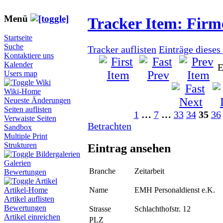
Menü
Tracker Item: Fir
Startseite
Suche
Tracker auflisten
Einträge dieses
Kontaktiere uns
Kalender
E
Users map
Wiki
Wiki-Home
Neueste Änderungen
Seiten auflisten
1
…
7
…
33
34
35
36
Verwaiste Seiten
Betrachten
Sandbox
Multiple Print
Strukturen
Eintrag ansehen
Bildergalerien
Galerien
Branche
Zeitarbeit
Bewertungen
Artikel
Name
EMH Personaldienst e.K.
Artikel-Home
Artikel auflisten
Bewertungen
Strasse
Schlachthofstr. 12
Artikel einreichen
PLZ