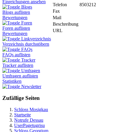
Einreichungen ansehen
Telefon
8503212
Blogs
Fax
Blogs auflisten
Mail
Bewertungen
Foren
Beschreibung
Foren auflisten
URL
Bewertungen
Linkverzeichnis
Verzeichnis durchstöbern
FAQs
FAQs auflisten
Tracker
Tracker auflisten
Umfragen
Umfragen auflisten
Statistiken
Newsletter
Zufällige Seiten
Schloss Mosigkau
Startseite
Notrufe Dessau
UserPagetugrisu
Schloss Georgium