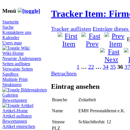
Menü
Tracker Item: Fir
Startseite
Suche
Tracker auflisten
Einträge dieses
Kontaktiere uns
Kalender
E
Users map
Wiki
Wiki-Home
Neueste Änderungen
Seiten auflisten
1
…
22
…
34
35
36
3
Verwaiste Seiten
Betrachten
Sandbox
Multiple Print
Strukturen
Eintrag ansehen
Bildergalerien
Galerien
Branche
Zeitarbeit
Bewertungen
Artikel
Name
EMH Personaldienst e.K.
Artikel-Home
Artikel auflisten
Bewertungen
Strasse
Schlachthofstr. 12
Artikel einreichen
PLZ