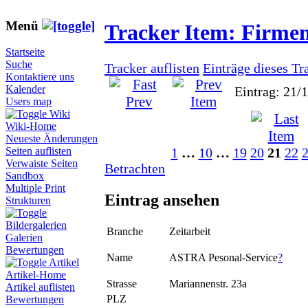
Menü
Tracker Item: Firme
Startseite
Suche
Tracker auflisten
Einträge dieses Tr
Kontaktiere uns
Kalender
Eintrag: 21/
Users map
Wiki
Wiki-Home
Neueste Änderungen
1
…
10
…
19
20
21
22
Seiten auflisten
Verwaiste Seiten
Betrachten
Sandbox
Multiple Print
Eintrag ansehen
Strukturen
Bildergalerien
Branche
Zeitarbeit
Galerien
Bewertungen
Name
ASTRA Pesonal-Service
?
Artikel
Artikel-Home
Strasse
Mariannenstr. 23a
Artikel auflisten
PLZ
Bewertungen