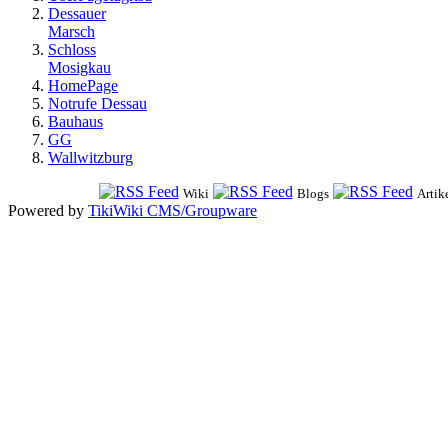
Dessauer
Marsch
Schloss
Mosigkau
HomePage
Notrufe Dessau
Bauhaus
GG
Wallwitzburg
Wiki
Blogs
Artik
Powered by
TikiWiki CMS/Groupware