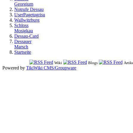
Georgium
Notrufe Dessau
UserPagetugrisu
Wallwitzburg
Schloss
Mosigkau
Dessau-Card
Dessauer
Marsch
Startseite
Wiki
Blogs
Artik
Powered by
TikiWiki CMS/Groupware