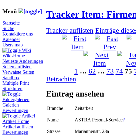
Menü
Tracker Item: Firme
Startseite
Suche
Tracker auflisten
Einträge dies
Kontaktiere uns
Kalender
Users map
Wiki
Wiki-Home
Neueste Änderungen
Seiten auflisten
1
…
62
…
73
74
75
Verwaiste Seiten
Sandbox
Betrachten
Multiple Print
Strukturen
Eintrag ansehen
Bildergalerien
Galerien
Branche
Zeitarbeit
Bewertungen
Artikel
Name
ASTRA Pesonal-Service
?
Artikel-Home
Artikel auflisten
Strasse
Mariannenstr. 23a
Bewertungen