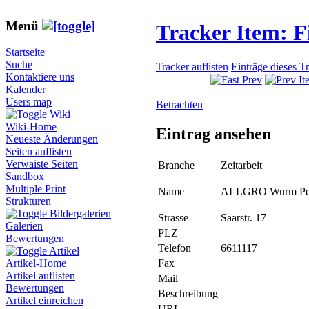
Menü
Tracker Item: 
Startseite
Suche
Tracker auflisten
Einträge dieses T
Kontaktiere uns
Kalender
Users map
Betrachten
Wiki
Wiki-Home
Eintrag ansehen
Neueste Änderungen
Seiten auflisten
Verwaiste Seiten
Branche
Zeitarbeit
Sandbox
Multiple Print
Name
ALLGRO Wurm Pers
Strukturen
Bildergalerien
Strasse
Saarstr. 17
Galerien
PLZ
Bewertungen
Telefon
6611117
Artikel
Fax
Artikel-Home
Artikel auflisten
Mail
Bewertungen
Beschreibung
Artikel einreichen
URL