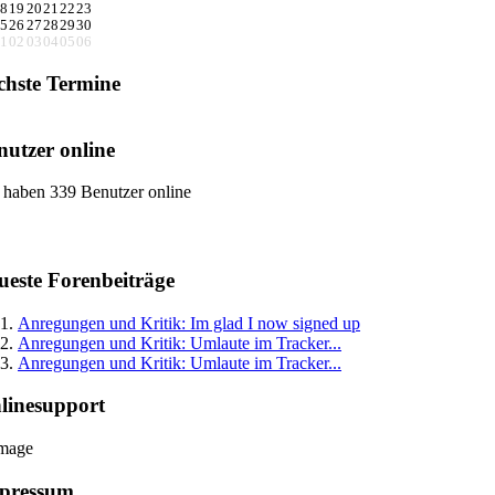
8
19
20
21
22
23
5
26
27
28
29
30
1
02
03
04
05
06
chste Termine
nutzer online
 haben 339 Benutzer online
ueste Forenbeiträge
Anregungen und Kritik: Im glad I now signed up
Anregungen und Kritik: Umlaute im Tracker...
Anregungen und Kritik: Umlaute im Tracker...
linesupport
pressum