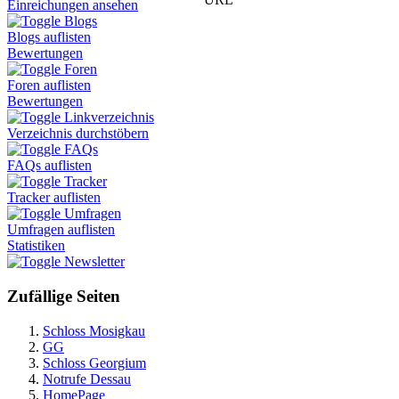
Einreichungen ansehen
Blogs
Blogs auflisten
Bewertungen
Foren
Foren auflisten
Bewertungen
Linkverzeichnis
Verzeichnis durchstöbern
FAQs
FAQs auflisten
Tracker
Tracker auflisten
Umfragen
Umfragen auflisten
Statistiken
Newsletter
Zufällige Seiten
Schloss Mosigkau
GG
Schloss Georgium
Notrufe Dessau
HomePage