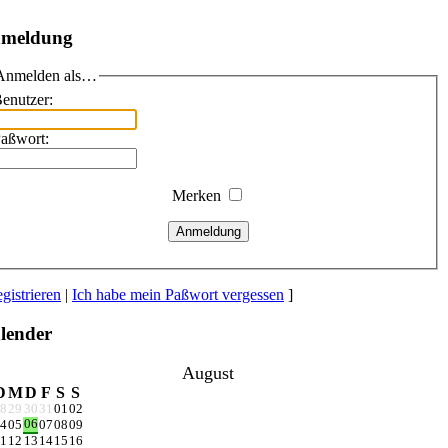
meldung
Anmelden als…
enutzer:
aßwort:
Merken
Anmeldung
gistrieren
|
Ich habe mein Paßwort vergessen
]
lender
August
D
M
D
F
S
S
8
29
30
31
01
02
06
4
05
07
08
09
1
12
13
14
15
16