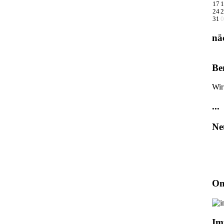
17
1
24
2
31
0
nä
Be
Wir
...
Ne
On
Im