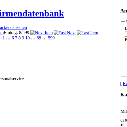
An
Firmendatenbank
rackers ansehen
B
Eintrag: 8/599
1
…
6
7
8
9
10
…
68
…
599
P
onalservice
[
Re
Ka
M
27
2
03
0
10
1