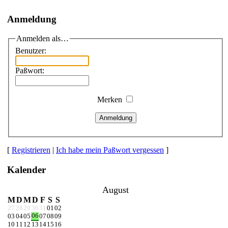
Anmeldung
Anmelden als…
Benutzer:
Paßwort:
Merken
Anmeldung
[
Registrieren
|
Ich habe mein Paßwort vergessen
]
Kalender
August
M
D
M
D
F
S
S
27
28
29
30
31
01
02
06
03
04
05
07
08
09
10
11
12
13
14
15
16