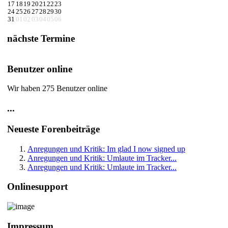
17
18
19
20
21
22
23
24
25
26
27
28
29
30
31
01
02
03
04
05
06
nächste Termine
Benutzer online
Wir haben 275 Benutzer online
...
Neueste Forenbeiträge
Anregungen und Kritik: Im glad I now signed up
Anregungen und Kritik: Umlaute im Tracker...
Anregungen und Kritik: Umlaute im Tracker...
Onlinesupport
Impressum