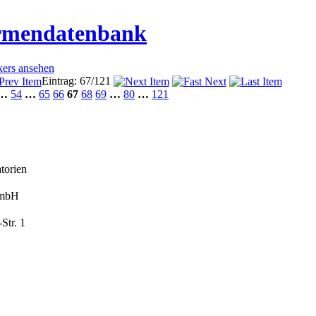
irmendatenbank
kers ansehen
Eintrag: 67/121
…
54
…
65
66
67
68
69
…
80
…
121
torien
GmbH
Str. 1