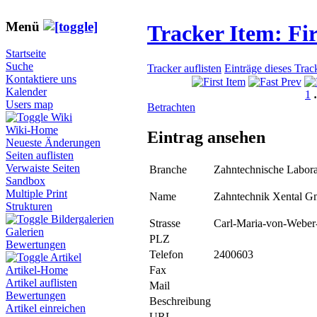
Menü
Tracker Item: F
Startseite
Suche
Tracker auflisten
Einträge dieses Trac
Kontaktiere uns
Kalender
1
Users map
Betrachten
Wiki
Wiki-Home
Eintrag ansehen
Neueste Änderungen
Seiten auflisten
Verwaiste Seiten
Branche
Zahntechnische Labora
Sandbox
Multiple Print
Name
Zahntechnik Xental 
Strukturen
Bildergalerien
Strasse
Carl-Maria-von-Weber-
Galerien
PLZ
Bewertungen
Telefon
2400603
Artikel
Fax
Artikel-Home
Artikel auflisten
Mail
Bewertungen
Beschreibung
Artikel einreichen
URL