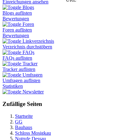
Einreichungen ansehen
Blogs
Blogs auflisten
Bewertungen
Foren
Foren auflisten
Bewertungen
Linkverzeichnis
Verzeichnis durchstöbern
FAQs
FAQs auflisten
Tracker
Tracker auflisten
Umfragen
Umfragen auflisten
Statistiken
Newsletter
Zufällige Seiten
Startseite
GG
Bauhaus
Schloss Mosigkau
Notrufe Dessau