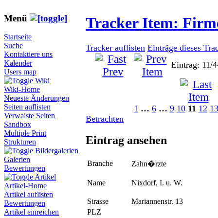
Menü
Tracker Item: Fir
Startseite
Suche
Tracker auflisten
Einträge dieses Tra
Kontaktiere uns
Kalender
Eintrag: 11/4
Users map
Wiki
Wiki-Home
Neueste Änderungen
Seiten auflisten
1
…
6
…
9
10
11
12
1
Verwaiste Seiten
Betrachten
Sandbox
Multiple Print
Eintrag ansehen
Strukturen
Bildergalerien
Galerien
Branche
Zahn�rzte
Bewertungen
Artikel
Name
Nixdorf, I. u. W.
Artikel-Home
Artikel auflisten
Strasse
Mariannenstr. 13
Bewertungen
PLZ
Artikel einreichen