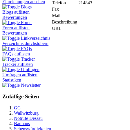
Einreichungen ansehen
Telefon
214843
Blogs
Fax
Blogs auflisten
Mail
Bewertungen
Beschreibung
Foren
Foren auflisten
URL
Bewertungen
Linkverzeichnis
Verzeichnis durchstöbern
FAQs
FAQs auflisten
Tracker
Tracker auflisten
Umfragen
Umfragen auflisten
Statistiken
Newsletter
Zufällige Seiten
GG
Wallwitzburg
Notrufe Dessau
Bauhaus
Sehenswürdigkeiten