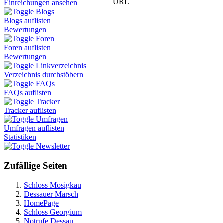
URL
Einreichungen ansehen
Blogs
Blogs auflisten
Bewertungen
Foren
Foren auflisten
Bewertungen
Linkverzeichnis
Verzeichnis durchstöbern
FAQs
FAQs auflisten
Tracker
Tracker auflisten
Umfragen
Umfragen auflisten
Statistiken
Newsletter
Zufällige Seiten
Schloss Mosigkau
Dessauer Marsch
HomePage
Schloss Georgium
Notrufe Dessau