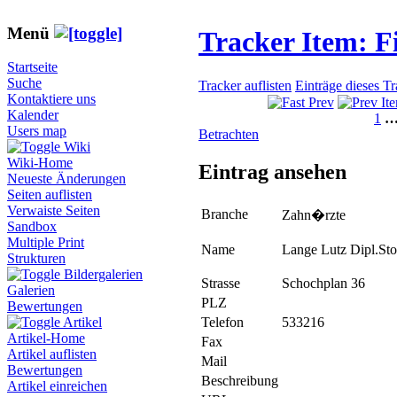
Menü
Tracker Item: 
Startseite
Suche
Tracker auflisten
Einträge dieses T
Kontaktiere uns
Kalender
1
Users map
Betrachten
Wiki
Wiki-Home
Eintrag ansehen
Neueste Änderungen
Seiten auflisten
Verwaiste Seiten
Branche
Zahn�rzte
Sandbox
Multiple Print
Name
Lange Lutz Dipl.St
Strukturen
Bildergalerien
Strasse
Schochplan 36
Galerien
PLZ
Bewertungen
Telefon
533216
Artikel
Artikel-Home
Fax
Artikel auflisten
Mail
Bewertungen
Beschreibung
Artikel einreichen