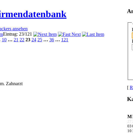
A
Firmendatenbank
rackers ansehen
Eintrag: 23/121
…
10
…
21
22
23
24
25
…
36
…
121
om. Zahnarzt
[
R
Ka
M
27
03
10