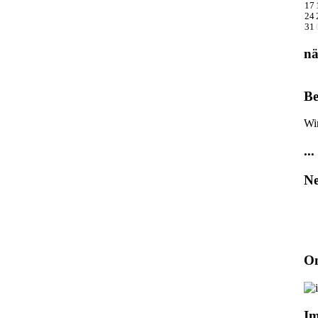
17
24
31
nä
Be
Wi
...
Ne
On
I