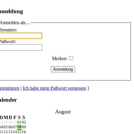
nmeldung
Anmelden als…
Benutzer:
Paßwort:
Merken
Anmeldung
egistrieren
|
Ich habe mein Paßwort vergessen
]
lender
August
D
M
D
F
S
S
28
29
30
31
01
02
08
04
05
06
07
09
11
12
13
14
15
16