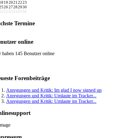
18
19
20
21
22
23
25
26
27
28
29
30
01
02
03
04
05
06
chste Termine
nutzer online
r haben 145 Benutzer online
ueste Forenbeiträge
Anregungen und Kritik: Im glad I now signed up
Anregungen und Kritik: Umlaute im Tracker...
Anregungen und Kritik: Umlaute im Tracker...
linesupport
mpressum