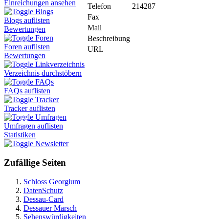
Einreichungen ansehen
Telefon
214287
Blogs
Fax
Blogs auflisten
Mail
Bewertungen
Foren
Beschreibung
Foren auflisten
URL
Bewertungen
Linkverzeichnis
Verzeichnis durchstöbern
FAQs
FAQs auflisten
Tracker
Tracker auflisten
Umfragen
Umfragen auflisten
Statistiken
Newsletter
Zufällige Seiten
Schloss Georgium
DatenSchutz
Dessau-Card
Dessauer Marsch
Sehenswürdigkeiten