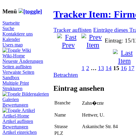
Menü
Tracker Item: Fir
Startseite
Suche
Tracker auflisten
Einträge dieses Tr
Kontaktiere uns
Kalender
Eintrag: 15/
Users map
Wiki
Wiki-Home
Neueste Änderungen
Seiten auflisten
1
2
…
13
14
15
16
17
Verwaiste Seiten
Betrachten
Sandbox
Multiple Print
Eintrag ansehen
Strukturen
Bildergalerien
Galerien
Branche
Zahn�rzte
Bewertungen
Artikel
Name
Hettwer, U.
Artikel-Home
Artikel auflisten
Strasse
Askanische Str. 84
Bewertungen
Artikel einreichen
PLZ