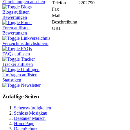
Einreichungen ansehen
Telefon
2202790
Blogs
Fax
Blogs auflisten
Mail
Bewertungen
Beschreibung
Foren
Foren auflisten
URL
Bewertungen
Linkverzeichnis
Verzeichnis durchstöbern
FAQs
FAQs auflisten
Tracker
Tracker auflisten
Umfragen
Umfragen auflisten
Statistiken
Newsletter
Zufällige Seiten
Sehenswürdigkeiten
Schloss Mosigkau
Dessauer Marsch
HomePage
DatenSchutz