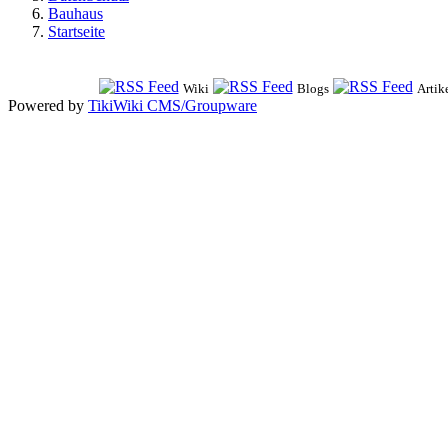
Bauhaus
Startseite
Wiki
Blogs
Artik
Powered by
TikiWiki CMS/Groupware