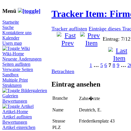
Menü
Tracker Item: Fir
Startseite
Suche
Tracker auflisten
Einträge dieses Tra
Kontaktiere uns
Kalender
Eintrag: 7/12
Users map
Wiki
Wiki-Home
Neueste Änderungen
Seiten auflisten
1
…
5
6
7
8
9
…
2
Verwaiste Seiten
Betrachten
Sandbox
Multiple Print
Eintrag ansehen
Strukturen
Bildergalerien
Galerien
Branche
Zahn�rzte
Bewertungen
Artikel
Name
Deutrich, E.
Artikel-Home
Artikel auflisten
Strasse
Friederikenplatz 43
Bewertungen
PLZ
Artikel einreichen