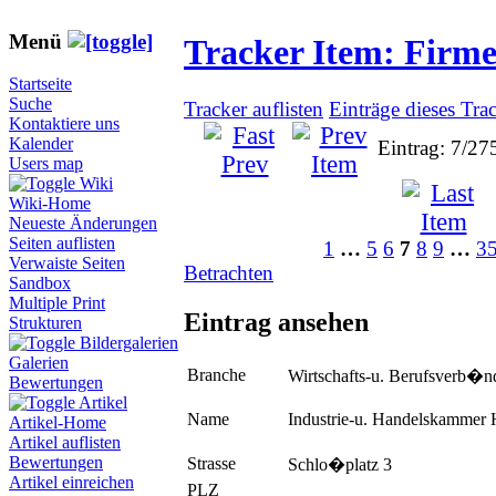
Menü
Tracker Item: Firm
Startseite
Suche
Tracker auflisten
Einträge dieses Tra
Kontaktiere uns
Kalender
Eintrag: 7/27
Users map
Wiki
Wiki-Home
Neueste Änderungen
Seiten auflisten
1
…
5
6
7
8
9
…
3
Verwaiste Seiten
Betrachten
Sandbox
Multiple Print
Eintrag ansehen
Strukturen
Bildergalerien
Galerien
Branche
Wirtschafts-u. Berufsverb�n
Bewertungen
Artikel
Name
Industrie-u. Handelskammer 
Artikel-Home
Artikel auflisten
Bewertungen
Strasse
Schlo�platz 3
Artikel einreichen
PLZ