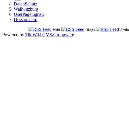
DatenSchutz
Wallwitzburg
UserPagetugrisu
Dessau-Card
Wiki
Blogs
Artik
Powered by
TikiWiki CMS/Groupware