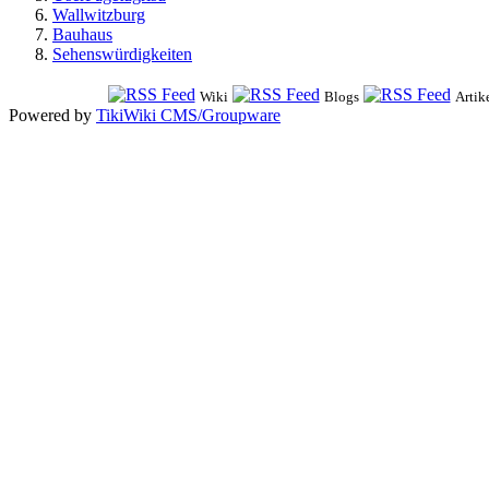
Wallwitzburg
Bauhaus
Sehenswürdigkeiten
Wiki
Blogs
Artik
Powered by
TikiWiki CMS/Groupware