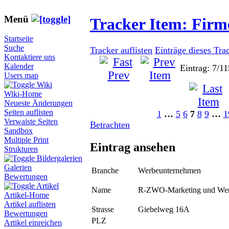
Menü
Tracker Item: Fir
Startseite
Suche
Tracker auflisten
Einträge dieses Tra
Kontaktiere uns
Kalender
Eintrag: 7/11
Users map
Wiki
Wiki-Home
Neueste Änderungen
Seiten auflisten
1
…
5
6
7
8
9
…
1
Verwaiste Seiten
Betrachten
Sandbox
Multiple Print
Eintrag ansehen
Strukturen
Bildergalerien
Galerien
Branche
Werbeunternehmen
Bewertungen
Artikel
Name
R-ZWO-Marketing und We
Artikel-Home
Artikel auflisten
Strasse
Giebelweg 16A
Bewertungen
PLZ
Artikel einreichen