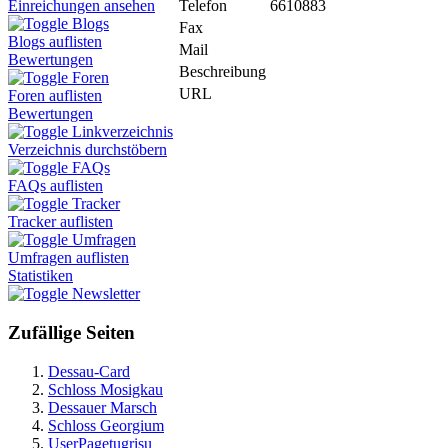
Telefon
6610883
Einreichungen ansehen
Blogs
Fax
Blogs auflisten
Mail
Bewertungen
Beschreibung
Foren
URL
Foren auflisten
Bewertungen
Linkverzeichnis
Verzeichnis durchstöbern
FAQs
FAQs auflisten
Tracker
Tracker auflisten
Umfragen
Umfragen auflisten
Statistiken
Newsletter
Zufällige Seiten
Dessau-Card
Schloss Mosigkau
Dessauer Marsch
Schloss Georgium
UserPagetugrisu