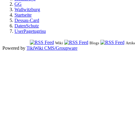
GG
Wallwitzburg
Startseite
Dessau-Card
DatenSchutz
UserPagetugrisu
Wiki
Blogs
Artik
Powered by
TikiWiki CMS/Groupware