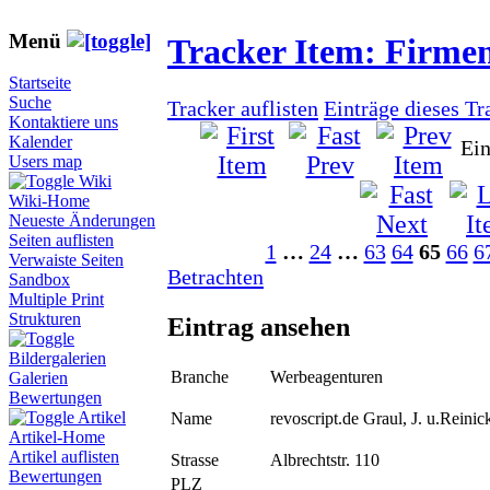
Menü
Tracker Item: Firme
Startseite
Suche
Tracker auflisten
Einträge dieses Tr
Kontaktiere uns
Kalender
Ein
Users map
Wiki
Wiki-Home
Neueste Änderungen
Seiten auflisten
1
…
24
…
63
64
65
66
6
Verwaiste Seiten
Betrachten
Sandbox
Multiple Print
Strukturen
Eintrag ansehen
Bildergalerien
Branche
Werbeagenturen
Galerien
Bewertungen
Artikel
Name
revoscript.de Graul, J. u.Reinic
Artikel-Home
Artikel auflisten
Strasse
Albrechtstr. 110
Bewertungen
PLZ