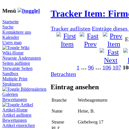
Menü
Tracker Item: Fir
Startseite
Suche
Tracker auflisten
Einträge dieses
Kontaktiere uns
Kalender
E
Users map
Wiki
Wiki-Home
Neueste Änderungen
Seiten auflisten
1
…
96
…
106
107
10
Verwaiste Seiten
Betrachten
Sandbox
Multiple Print
Strukturen
Eintrag ansehen
Bildergalerien
Galerien
Bewertungen
Branche
Werbeagenturen
Artikel
Artikel-Home
Name
Heise, B.
Artikel auflisten
Bewertungen
Strasse
Giebelweg 17
Artikel einreichen
PLZ