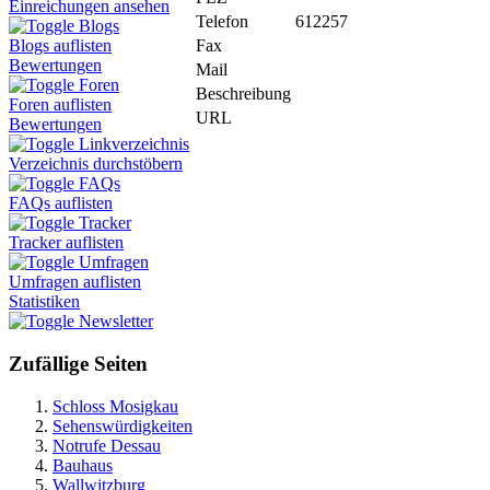
Einreichungen ansehen
Telefon
612257
Blogs
Fax
Blogs auflisten
Bewertungen
Mail
Foren
Beschreibung
Foren auflisten
URL
Bewertungen
Linkverzeichnis
Verzeichnis durchstöbern
FAQs
FAQs auflisten
Tracker
Tracker auflisten
Umfragen
Umfragen auflisten
Statistiken
Newsletter
Zufällige Seiten
Schloss Mosigkau
Sehenswürdigkeiten
Notrufe Dessau
Bauhaus
Wallwitzburg