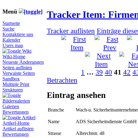
Menü
Tracker Item: Firme
Startseite
Suche
Tracker auflisten
Einträge dies
Kontaktiere uns
Kalender
Users map
Wiki
Wiki-Home
Neueste Änderungen
Seiten auflisten
1
…
39
40
41
42
4
Verwaiste Seiten
Sandbox
Betrachten
Multiple Print
Strukturen
Eintrag ansehen
Bildergalerien
Galerien
Branche
Wach-u. Sicherheitsunternehme
Bewertungen
Artikel
Name
ADS Sicherheitsdienste GmbH
Artikel-Home
Artikel auflisten
Strasse
Albrechtstr. 48
Bewertungen