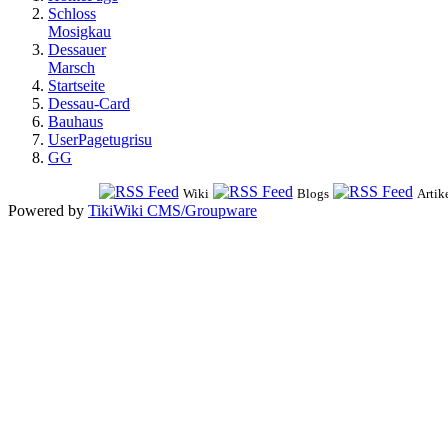
Schloss
Mosigkau
Dessauer
Marsch
Startseite
Dessau-Card
Bauhaus
UserPagetugrisu
GG
Wiki
Blogs
Artik
Powered by
TikiWiki CMS/Groupware