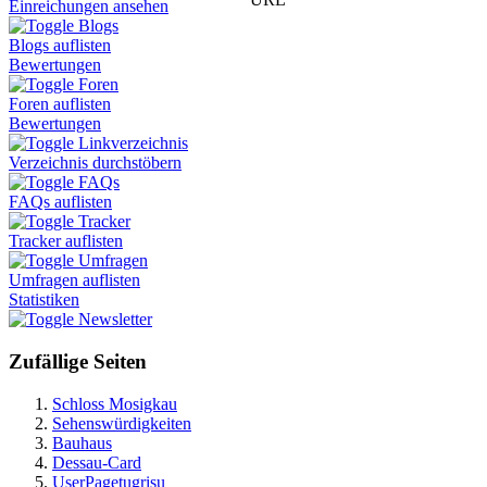
Einreichungen ansehen
Blogs
Blogs auflisten
Bewertungen
Foren
Foren auflisten
Bewertungen
Linkverzeichnis
Verzeichnis durchstöbern
FAQs
FAQs auflisten
Tracker
Tracker auflisten
Umfragen
Umfragen auflisten
Statistiken
Newsletter
Zufällige Seiten
Schloss Mosigkau
Sehenswürdigkeiten
Bauhaus
Dessau-Card
UserPagetugrisu