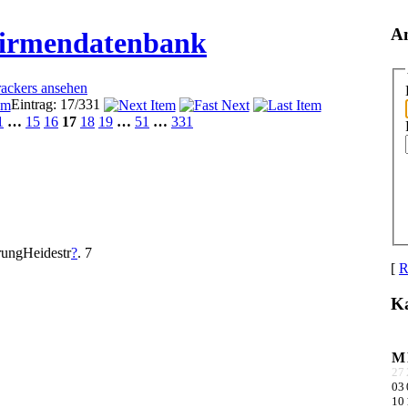
A
Firmendatenbank
rackers ansehen
Eintrag: 17/331
1
…
15
16
17
18
19
…
51
…
331
erungHeidestr
?
. 7
[
R
Ka
M
27
03
10