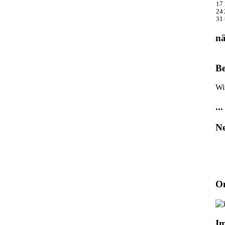
17
24
31
nä
Be
Wi
...
Ne
On
I