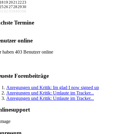
18
19
20
21
22
23
25
26
27
28
29
30
01
02
03
04
05
06
chste Termine
nutzer online
r haben 403 Benutzer online
ueste Forenbeiträge
Anregungen und Kritik: Im glad I now signed up
Anregungen und Kritik: Umlaute im Tracker...
Anregungen und Kritik: Umlaute im Tracker...
linesupport
mpressum