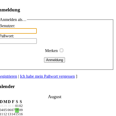
nmeldung
Anmelden als…
Benutzer:
Paßwort:
Merken
Anmeldung
egistrieren
|
Ich habe mein Paßwort vergessen
]
lender
August
D
M
D
F
S
S
28
29
30
31
01
02
08
04
05
06
07
09
11
12
13
14
15
16