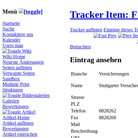
Menü
Tracker Item: 
Startseite
Suche
Tracker auflisten
Einträge dieses T
Kontaktiere uns
Kalender
Users map
Betrachten
Wiki
Wiki-Home
Eintrag ansehen
Neueste Änderungen
Seiten auflisten
Verwaiste Seiten
Branche
Versicherungen
Sandbox
Multiple Print
Name
Stuttgarter Versich
Strukturen
Bildergalerien
Strasse
Galerien
PLZ
Bewertungen
Telefon
8828262
Artikel
Fax
8828268
Artikel-Home
Artikel auflisten
Mail
Bewertungen
Beschreibung
Artikel einreichen
URL