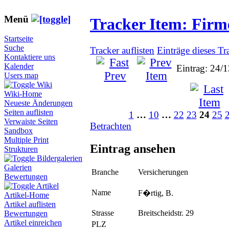
Menü
Tracker Item: Fir
Startseite
Suche
Tracker auflisten
Einträge dieses Tr
Kontaktiere uns
Kalender
Eintrag: 24/
Users map
Wiki
Wiki-Home
Neueste Änderungen
Seiten auflisten
1
…
10
…
22
23
24
25
Verwaiste Seiten
Betrachten
Sandbox
Multiple Print
Eintrag ansehen
Strukturen
Bildergalerien
Galerien
Branche
Versicherungen
Bewertungen
Artikel
Name
F�rtig, B.
Artikel-Home
Artikel auflisten
Strasse
Breitscheidstr. 29
Bewertungen
Artikel einreichen
PLZ