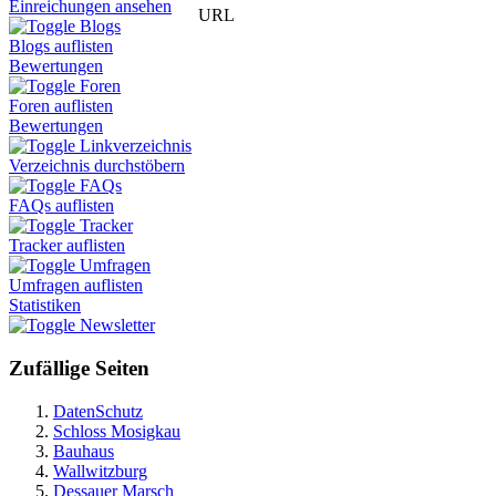
Einreichungen ansehen
URL
Blogs
Blogs auflisten
Bewertungen
Foren
Foren auflisten
Bewertungen
Linkverzeichnis
Verzeichnis durchstöbern
FAQs
FAQs auflisten
Tracker
Tracker auflisten
Umfragen
Umfragen auflisten
Statistiken
Newsletter
Zufällige Seiten
DatenSchutz
Schloss Mosigkau
Bauhaus
Wallwitzburg
Dessauer Marsch