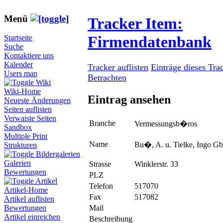
Menü
Tracker Item:
Firmendatenbank
Startseite
Suche
Kontaktiere uns
Kalender
Tracker auflisten
Einträge dieses Tra
Users map
Betrachten
Wiki
Wiki-Home
Eintrag ansehen
Neueste Änderungen
Seiten auflisten
Verwaiste Seiten
Branche
Vermessungsb�ros
Sandbox
Multiple Print
Name
Bu�, A. u. Tielke, Ingo 
Strukturen
Bildergalerien
Galerien
Strasse
Winklerstr. 33
Bewertungen
PLZ
Artikel
Telefon
517070
Artikel-Home
Fax
517082
Artikel auflisten
Mail
Bewertungen
Artikel einreichen
Beschreibung