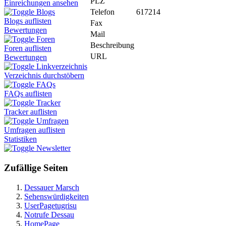
PLZ
Einreichungen ansehen
Telefon
617214
Blogs
Blogs auflisten
Fax
Bewertungen
Mail
Foren
Beschreibung
Foren auflisten
URL
Bewertungen
Linkverzeichnis
Verzeichnis durchstöbern
FAQs
FAQs auflisten
Tracker
Tracker auflisten
Umfragen
Umfragen auflisten
Statistiken
Newsletter
Zufällige Seiten
Dessauer Marsch
Sehenswürdigkeiten
UserPagetugrisu
Notrufe Dessau
HomePage