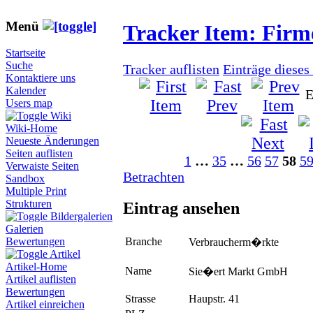
Menü
Tracker Item: Fir
Startseite
Suche
Tracker auflisten
Einträge dieses
Kontaktiere uns
Kalender
E
Users map
Wiki
Wiki-Home
Neueste Änderungen
Seiten auflisten
1
…
35
…
56
57
58
5
Verwaiste Seiten
Betrachten
Sandbox
Multiple Print
Strukturen
Eintrag ansehen
Bildergalerien
Galerien
Branche
Bewertungen
Verbraucherm�rkte
Artikel
Artikel-Home
Name
Sie�ert Markt GmbH
Artikel auflisten
Bewertungen
Strasse
Haupstr. 41
Artikel einreichen