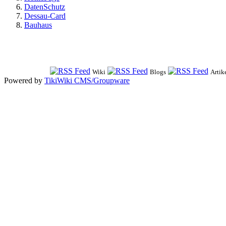
DatenSchutz
Dessau-Card
Bauhaus
Wiki
Blogs
Artik
Powered by
TikiWiki CMS/Groupware