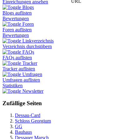
URL
Einreichungen ansehen
Blogs
Blogs auflisten
Bewertungen
Foren
Foren auflisten
Bewertungen
Linkverzeichnis
Verzeichnis durchstöbern
FAQs
FAQs auflisten
Tracker
Tracker auflisten
Umfragen
Umfragen auflisten
Statistiken
Newsletter
Zufällige Seiten
Dessau-Card
Schloss Georgium
GG
Bauhaus
Dessauer Marsch