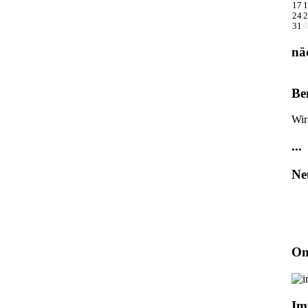
17
1
24
2
31
0
nä
Be
Wir
...
Ne
On
Im