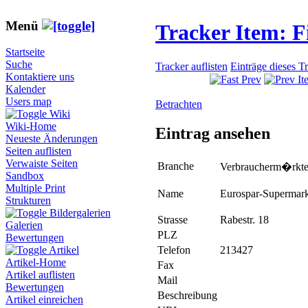
Menü
Tracker Item: 
Startseite
Suche
Tracker auflisten
Einträge dieses T
Kontaktiere uns
Kalender
Users map
Betrachten
Wiki
Wiki-Home
Eintrag ansehen
Neueste Änderungen
Seiten auflisten
Verwaiste Seiten
Branche
Verbraucherm�rkt
Sandbox
Multiple Print
Name
Eurospar-Supermark
Strukturen
Bildergalerien
Strasse
Rabestr. 18
Galerien
PLZ
Bewertungen
Telefon
213427
Artikel
Artikel-Home
Fax
Artikel auflisten
Mail
Bewertungen
Beschreibung
Artikel einreichen