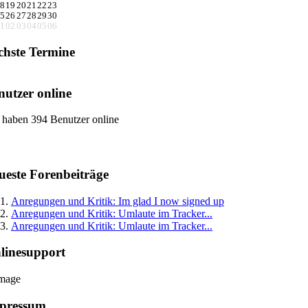
8
19
20
21
22
23
5
26
27
28
29
30
1
02
03
04
05
06
chste Termine
nutzer online
 haben 394 Benutzer online
ueste Forenbeiträge
Anregungen und Kritik: Im glad I now signed up
Anregungen und Kritik: Umlaute im Tracker...
Anregungen und Kritik: Umlaute im Tracker...
linesupport
pressum