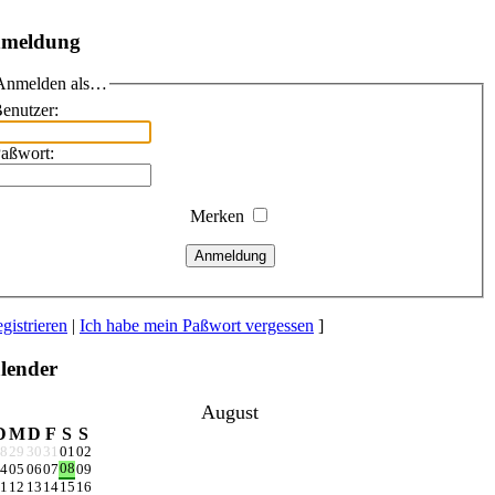
meldung
Anmelden als…
enutzer:
aßwort:
Merken
Anmeldung
gistrieren
|
Ich habe mein Paßwort vergessen
]
lender
August
D
M
D
F
S
S
8
29
30
31
01
02
08
4
05
06
07
09
1
12
13
14
15
16