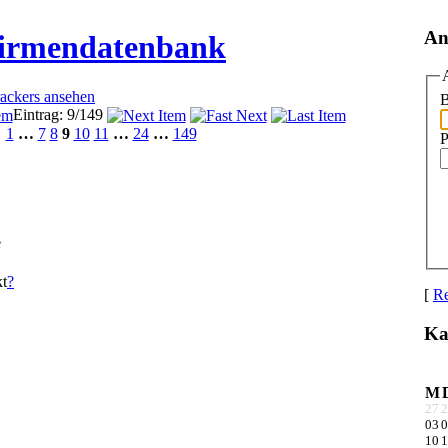
An
Firmendatenbank
rackers ansehen
B
Eintrag: 9/149
1
…
7
8
9
10
11
…
24
…
149
P
e
t
?
[
Re
Ka
M
27
2
03
0
10
1