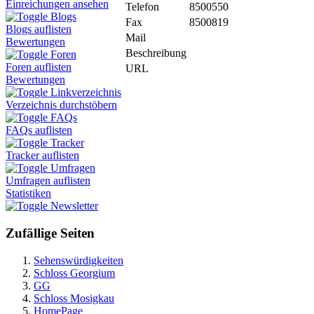
Einreichungen ansehen
Telefon
8500550
Blogs
Fax
8500819
Blogs auflisten
Mail
Bewertungen
Beschreibung
Foren
Foren auflisten
URL
Bewertungen
Linkverzeichnis
Verzeichnis durchstöbern
FAQs
FAQs auflisten
Tracker
Tracker auflisten
Umfragen
Umfragen auflisten
Statistiken
Newsletter
Zufällige Seiten
Sehenswürdigkeiten
Schloss Georgium
GG
Schloss Mosigkau
HomePage