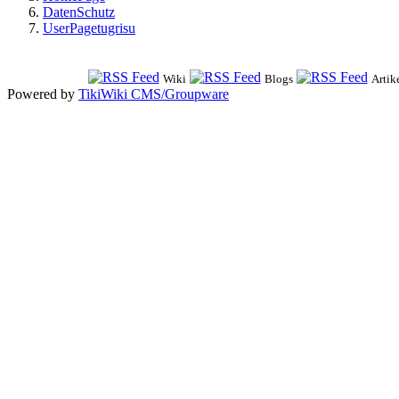
DatenSchutz
UserPagetugrisu
Wiki
Blogs
Artik
Powered by
TikiWiki CMS/Groupware