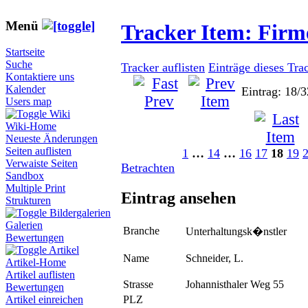
Menü
Tracker Item: Fir
Startseite
Suche
Tracker auflisten
Einträge dieses Tra
Kontaktiere uns
Kalender
Eintrag: 18/3
Users map
Wiki
Wiki-Home
Neueste Änderungen
Seiten auflisten
1
…
14
…
16
17
18
19
Verwaiste Seiten
Betrachten
Sandbox
Multiple Print
Eintrag ansehen
Strukturen
Bildergalerien
Galerien
Branche
Unterhaltungsk�nstler
Bewertungen
Artikel
Name
Schneider, L.
Artikel-Home
Artikel auflisten
Strasse
Johannisthaler Weg 55
Bewertungen
PLZ
Artikel einreichen