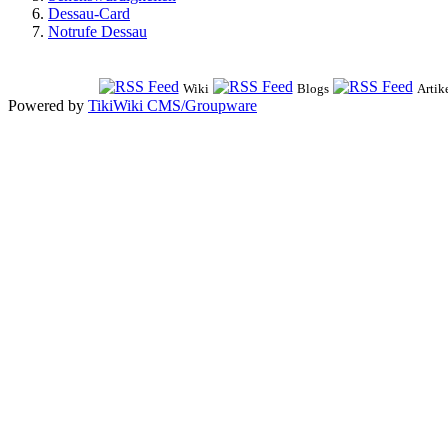
Dessau-Card
Notrufe Dessau
Wiki
Blogs
Artik
Powered by
TikiWiki CMS/Groupware