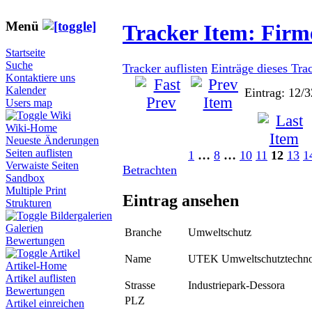
Menü
Tracker Item: Fir
Startseite
Suche
Tracker auflisten
Einträge dieses Tra
Kontaktiere uns
Kalender
Eintrag: 12/3
Users map
Wiki
Wiki-Home
Neueste Änderungen
Seiten auflisten
1
…
8
…
10
11
12
13
1
Verwaiste Seiten
Betrachten
Sandbox
Multiple Print
Eintrag ansehen
Strukturen
Bildergalerien
Galerien
Branche
Umweltschutz
Bewertungen
Artikel
Name
UTEK Umweltschutztechn
Artikel-Home
Artikel auflisten
Strasse
Industriepark-Dessora
Bewertungen
PLZ
Artikel einreichen