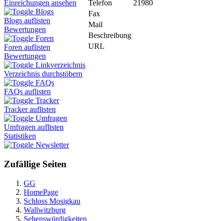
Telefon
21980
Einreichungen ansehen
Blogs
Fax
Blogs auflisten
Mail
Bewertungen
Beschreibung
Foren
URL
Foren auflisten
Bewertungen
Linkverzeichnis
Verzeichnis durchstöbern
FAQs
FAQs auflisten
Tracker
Tracker auflisten
Umfragen
Umfragen auflisten
Statistiken
Newsletter
Zufällige Seiten
GG
HomePage
Schloss Mosigkau
Wallwitzburg
Sehenswürdigkeiten