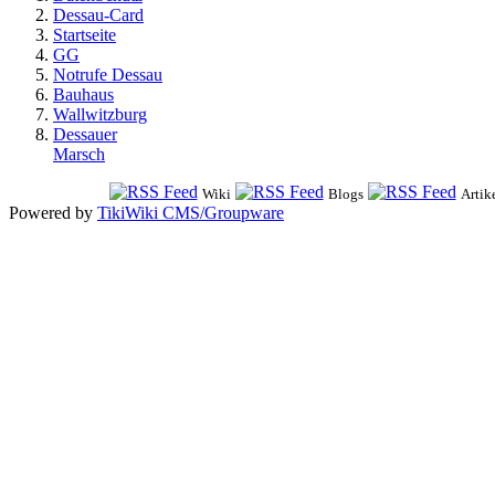
Dessau-Card
Startseite
GG
Notrufe Dessau
Bauhaus
Wallwitzburg
Dessauer
Marsch
Wiki
Blogs
Artik
Powered by
TikiWiki CMS/Groupware