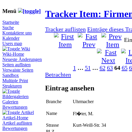
Menü
Tracker Item: Firme
Startseite
Suche
Tracker auflisten
Einträge dieses Tr
Kontaktiere uns
Kalender
Ein
Users map
Wiki
Wiki-Home
Neueste Änderungen
Seiten auflisten
1
…
51
…
62
63
64
65
6
Verwaiste Seiten
Betrachten
Sandbox
Multiple Print
Strukturen
Eintrag ansehen
Bildergalerien
Branche
Uhrmacher
Galerien
Bewertungen
Artikel
Name
Fl�ter, M.
Artikel-Home
Artikel auflisten
Strasse
Kurt-Weill-Str. 34
Bewertungen
PLZ