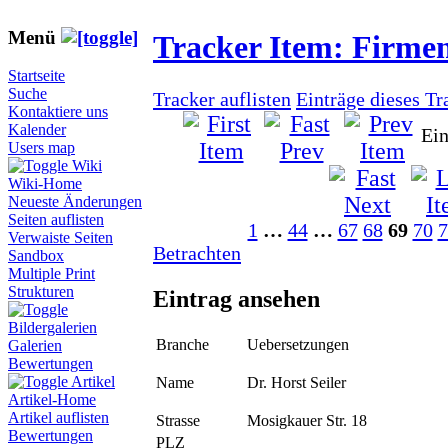
Menü
Tracker Item: Firme
Startseite
Suche
Tracker auflisten
Einträge dieses Tr
Kontaktiere uns
Kalender
Ein
Users map
Wiki
Wiki-Home
Neueste Änderungen
Seiten auflisten
1
…
44
…
67
68
69
70
7
Verwaiste Seiten
Betrachten
Sandbox
Multiple Print
Strukturen
Eintrag ansehen
Bildergalerien
Branche
Uebersetzungen
Galerien
Bewertungen
Artikel
Name
Dr. Horst Seiler
Artikel-Home
Artikel auflisten
Strasse
Mosigkauer Str. 18
Bewertungen
PLZ