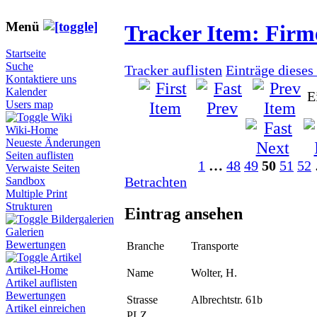
Menü
Tracker Item: Fir
Startseite
Suche
Tracker auflisten
Einträge dieses
Kontaktiere uns
Kalender
E
Users map
Wiki
Wiki-Home
Neueste Änderungen
Seiten auflisten
1
…
48
49
50
51
52
Verwaiste Seiten
Betrachten
Sandbox
Multiple Print
Strukturen
Eintrag ansehen
Bildergalerien
Galerien
Bewertungen
Branche
Transporte
Artikel
Artikel-Home
Name
Wolter, H.
Artikel auflisten
Bewertungen
Strasse
Albrechtstr. 61b
Artikel einreichen
PLZ