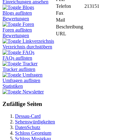
Einreichungen ansehen
Telefon
213151
Blogs
Fax
Blogs auflisten
Bewertungen
Mail
Foren
Beschreibung
Foren auflisten
URL
Bewertungen
Linkverzeichnis
Verzeichnis durchstöbern
FAQs
FAQs auflisten
Tracker
Tracker auflisten
Umfragen
Umfragen auflisten
Statistiken
Newsletter
Zufällige Seiten
Dessau-Card
Sehenswürdigkeiten
DatenSchutz
Schloss Georgium
Schloss Mosigkau