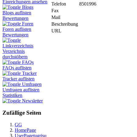
Einreichungen ansehen
Telefon
8501996
Blogs
Fax
Blogs auflisten
Mail
Bewertungen
Foren
Beschreibung
Foren auflisten
URL
Bewertungen
Linkverzeichnis
Verzeichnis
durchstöbern
FAQs
FAQs auflisten
Tracker
Tracker auflisten
Umfragen
Umfragen auflisten
Statistiken
Newsletter
Zufällige Seiten
GG
HomePage
UserPagetugrisu