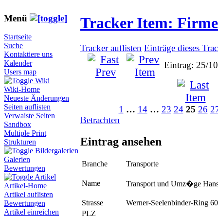
Menü
Tracker Item: Firm
Startseite
Suche
Tracker auflisten
Einträge dieses Tra
Kontaktiere uns
Kalender
Eintrag: 25/1
Users map
Wiki
Wiki-Home
Neueste Änderungen
Seiten auflisten
1
…
14
…
23
24
25
26
2
Verwaiste Seiten
Betrachten
Sandbox
Multiple Print
Eintrag ansehen
Strukturen
Bildergalerien
Galerien
Branche
Transporte
Bewertungen
Artikel
Name
Transport und Umz�ge Han
Artikel-Home
Artikel auflisten
Strasse
Werner-Seelenbinder-Ring 60
Bewertungen
Artikel einreichen
PLZ