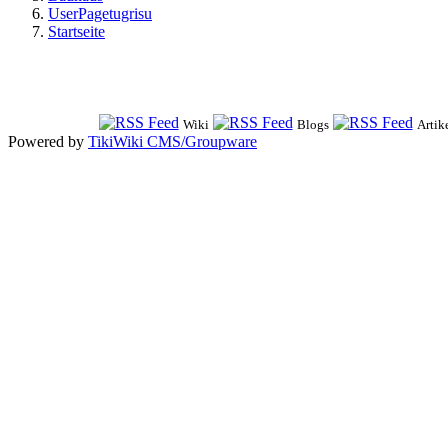
UserPagetugrisu
Startseite
Wiki
Blogs
Artik
Powered by
TikiWiki CMS/Groupware