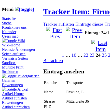
Menü
Tracker Item: Fir
Startseite
Suche
Tracker auflisten
Einträge dieses Tr
Kontaktiere uns
Kalender
Eintrag: 24/
Users map
Wiki
Wiki-Home
Neueste Änderungen
Seiten auflisten
1
…
10
…
22
23
24
25
Verwaiste Seiten
Betrachten
Sandbox
Multiple Print
Eintrag ansehen
Strukturen
Bildergalerien
Galerien
Branche
Transporte
Bewertungen
Artikel
Name
Paskuda, L.
Artikel-Home
Artikel auflisten
Strasse
Mittelbreite 36
Bewertungen
PLZ
Artikel einreichen