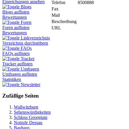
Einreichungen ansehen
Telefon
8500888
Blogs
Fax
Blogs auflisten
Mail
Bewertungen
Beschreibung
Foren
Foren auflisten
URL
Bewertungen
Linkverzeichnis
Verzeichnis durchstöbern
FAQs
FAQs auflisten
Tracker
Tracker auflisten
Umfragen
Umfragen auflisten
Statistiken
Newsletter
Zufällige Seiten
Wallwitzburg
Sehenswürdigkeiten
Schloss Georgium
Notrufe Dessau
Bauhaus