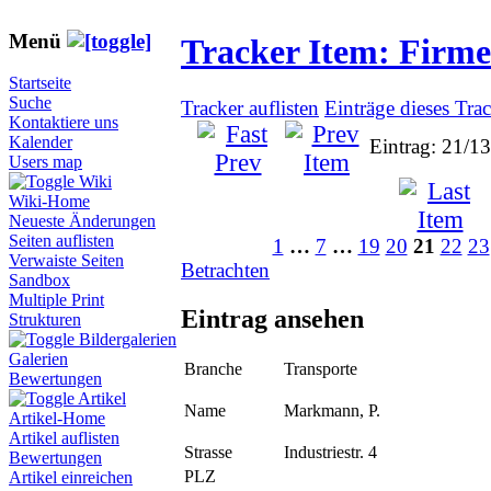
Menü
Tracker Item: Firm
Startseite
Suche
Tracker auflisten
Einträge dieses Tra
Kontaktiere uns
Kalender
Eintrag: 21/1
Users map
Wiki
Wiki-Home
Neueste Änderungen
Seiten auflisten
1
…
7
…
19
20
21
22
23
Verwaiste Seiten
Betrachten
Sandbox
Multiple Print
Eintrag ansehen
Strukturen
Bildergalerien
Galerien
Branche
Transporte
Bewertungen
Artikel
Name
Markmann, P.
Artikel-Home
Artikel auflisten
Strasse
Industriestr. 4
Bewertungen
PLZ
Artikel einreichen