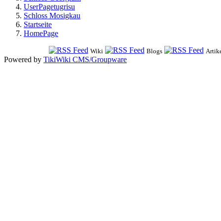
UserPagetugrisu
Schloss Mosigkau
Startseite
HomePage
Wiki
Blogs
Artik
Powered by
TikiWiki CMS/Groupware