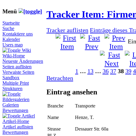
Menü
Tracker Item: Firme
Startseite
Suche
Tracker auflisten
Einträge dieses Tr
Kontaktiere uns
Kalender
Ein
Users map
Wiki
Wiki-Home
Neueste Änderungen
Seiten auflisten
1
…
13
…
36
37
38
39
4
Verwaiste Seiten
Betrachten
Sandbox
Multiple Print
Strukturen
Eintrag ansehen
Bildergalerien
Galerien
Branche
Transporte
Bewertungen
Artikel
Name
Henze, T.
Artikel-Home
Artikel auflisten
Strasse
Dessauer Str. 60a
Bewertungen
PLZ