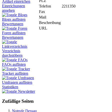
PLZ
Artikel einreichen
Einreichungen
Telefon
2211350
ansehen
Fax
Blogs
Mail
Blogs auflisten
Beschreibung
Bewertungen
URL
Foren
Foren auflisten
Bewertungen
Linkverzeichnis
Verzeichnis
durchstöbern
FAQs
FAQs auflisten
Tracker
Tracker auflisten
Umfragen
Umfragen auflisten
Statistiken
Newsletter
Zufällige Seiten
Notrufe Dessau