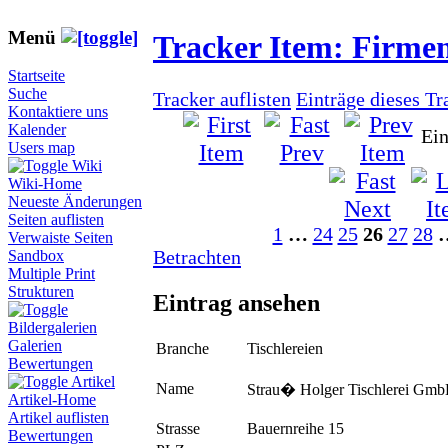
Menü
Tracker Item: Firme
Startseite
Suche
Tracker auflisten
Einträge dieses Tr
Kontaktiere uns
Kalender
Ein
Users map
Wiki
Wiki-Home
Neueste Änderungen
Seiten auflisten
1
…
24
25
26
27
28
Verwaiste Seiten
Betrachten
Sandbox
Multiple Print
Strukturen
Eintrag ansehen
Bildergalerien
Galerien
Branche
Tischlereien
Bewertungen
Artikel
Name
Strau� Holger Tischlerei Gm
Artikel-Home
Artikel auflisten
Strasse
Bauernreihe 15
Bewertungen