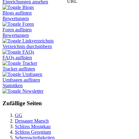
URL
Einreichungen ansehen
Blogs
Blogs auflisten
Bewertungen
Foren
Foren auflisten
Bewertungen
Linkverzeichnis
Verzeichnis durchstöbern
FAQs
FAQs auflisten
Tracker
Tracker auflisten
Umfragen
Umfragen auflisten
Statistiken
Newsletter
Zufällige Seiten
GG
Dessauer Marsch
Schloss Mosigkau
Schloss Georgium
Sehenswürdigkeiten