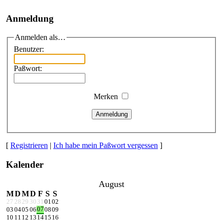
Anmeldung
Anmelden als…
Benutzer:
Paßwort:
Merken
Anmeldung
[
Registrieren
|
Ich habe mein Paßwort vergessen
]
Kalender
August
M
D
M
D
F
S
S
27
28
29
30
31
01
02
07
03
04
05
06
08
09
10
11
12
13
14
15
16