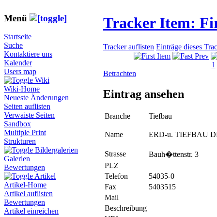
Menü
Tracker Item: F
Startseite
Suche
Tracker auflisten
Einträge dieses Tra
Kontaktiere uns
Kalender
1
Users map
Betrachten
Wiki
Wiki-Home
Eintrag ansehen
Neueste Änderungen
Seiten auflisten
Verwaiste Seiten
Branche
Tiefbau
Sandbox
Multiple Print
Name
ERD-u. TIEFBAU 
Strukturen
Bildergalerien
Strasse
Bauh�ttenstr. 3
Galerien
PLZ
Bewertungen
Telefon
54035-0
Artikel
Artikel-Home
Fax
5403515
Artikel auflisten
Mail
Bewertungen
Beschreibung
Artikel einreichen