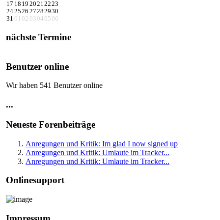
17
18
19
20
21
22
23
24
25
26
27
28
29
30
31
01
02
03
04
05
06
nächste Termine
Benutzer online
Wir haben 541 Benutzer online
...
Neueste Forenbeiträge
Anregungen und Kritik: Im glad I now signed up
Anregungen und Kritik: Umlaute im Tracker...
Anregungen und Kritik: Umlaute im Tracker...
Onlinesupport
Impressum