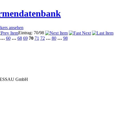
irmendatenbank
ckers ansehen
Eintrag: 70/98
…
60
…
68
69
70
71
72
…
80
…
98
DESSAU GmbH